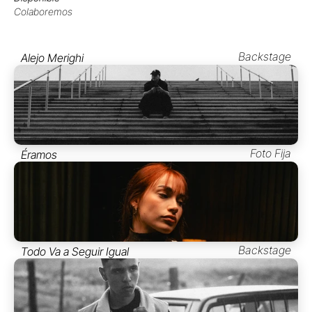
Colaboremos
Backstage
Alejo Merighi
Foto Fija
Éramos
Backstage
Todo Va a Seguir Igual